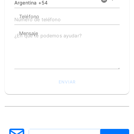
Argentina +54
Teléfono
Mensaje
ENVIAR
Enviar un mensaje
¡Hola! Bienvenido a Incoming Tour. Si
necesitas ayuda, estoy disponible para más
información vía Whatsapp